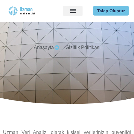
Talep Oluştur
Veri Analizi
Nasıl Çalışıyoruz?
Anasayfa
Gizlilik Politikası
Uzman Veri Analizi olarak kişisel verilerinizin güvenliği