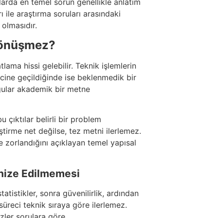
larda en temel sorun genellikle anlatım
ı ile araştırma soruları arasındaki
 olmasıdır.
 Dönüşmez?
ama hissi gelebilir. Teknik işlemlerin
cine geçildiğinde ise beklenmedik bir
lgular akademik bir metne
u çıktılar belirli bir problem
ştirme net değilse, tez metni ilerlemez.
e zorlandığını açıklayan temel yapısal
anize Edilmemesi
tatistikler, sonra güvenilirlik, ardından
üreci teknik sıraya göre ilerlemez.
izler sorulara göre