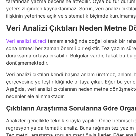
tarafından yazma becerisine atfedilir. Oysa bu tür durum
yetersizliğinden kaynaklanmaz. Sorun, veri analizi çıktılar
ilişkinin yeterince açık ve sistematik biçimde kurulmamış
Veri Analizi Çıktıları Neden Metne
Veri analizi süreci
tamamlandığında doğal olarak bir rahatl
sona ermesi her zaman önemli bir eşiktir. Tez yazım süre
duraksama ortaya çıkabilir: Bulgular vardır, fakat bu bu
dönüşmemektedir.
Veri analizi çıktıları kendi başına anlam üretmez; anlam, b
çerçevesine yerleştirildiğinde ortaya çıkar. Eğer bu yerle
Aşağıda, veri analizi çıktılarının neden metne dönüşmekt
nedenler ele alınmaktadır.
Çıktıların Araştırma Sorularına Göre Org
Analizler genellikle teknik sırayla yapılır: Önce betimsel is
regresyon ya da tematik analiz. Buna rağmen tez yazım s
Tez metni, araştırma soruları mantığıyla ilerler. Eğer anal