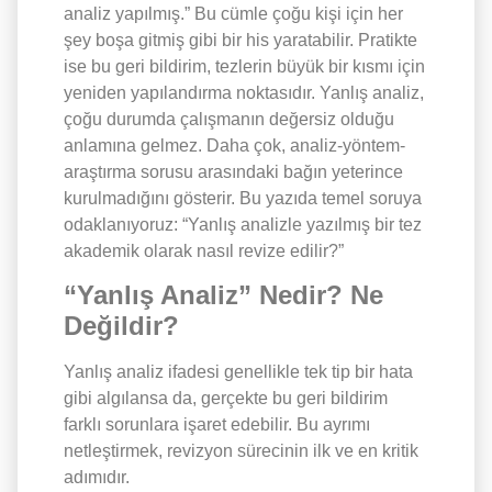
analiz yapılmış.”
Bu cümle çoğu kişi için her
şey boşa gitmiş gibi bir his yaratabilir. Pratikte
ise bu geri bildirim, tezlerin büyük bir kısmı için
yeniden yapılandırma noktasıdır. Yanlış analiz,
çoğu durumda çalışmanın değersiz olduğu
anlamına gelmez. Daha çok, analiz-yöntem-
araştırma sorusu arasındaki bağın yeterince
kurulmadığını gösterir. Bu yazıda temel soruya
odaklanıyoruz: “Yanlış analizle yazılmış bir tez
akademik olarak nasıl revize edilir?”
“Yanlış Analiz” Nedir? Ne
Değildir?
Yanlış analiz ifadesi genellikle tek tip bir hata
gibi algılansa da, gerçekte bu geri bildirim
farklı sorunlara işaret edebilir. Bu ayrımı
netleştirmek, revizyon sürecinin ilk ve en kritik
adımıdır.