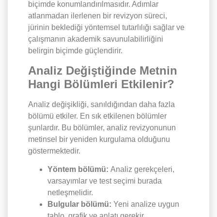
biçimde konumlandırılmasıdır. Adımlar
atlanmadan ilerlenen bir revizyon süreci,
jürinin beklediği yöntemsel tutarlılığı sağlar ve
çalışmanın akademik savunulabilirliğini
belirgin biçimde güçlendirir.
Analiz Değiştiğinde Metnin
Hangi Bölümleri Etkilenir?
Analiz değişikliği, sanıldığından daha fazla
bölümü etkiler. En sık etkilenen bölümler
şunlardır. Bu bölümler, analiz revizyonunun
metinsel bir yeniden kurgulama olduğunu
göstermektedir.
Yöntem bölümü:
Analiz gerekçeleri,
varsayımlar ve test seçimi burada
netleşmelidir.
Bulgular bölümü:
Yeni analize uygun
tablo, grafik ve anlatı gerekir.