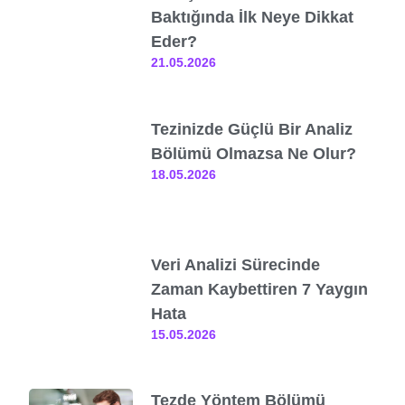
Baktığında İlk Neye Dikkat
Eder?
21.05.2026
Tezinizde Güçlü Bir Analiz
Bölümü Olmazsa Ne Olur?
18.05.2026
Veri Analizi Sürecinde
Zaman Kaybettiren 7 Yaygın
Hata
15.05.2026
Tezde Yöntem Bölümü