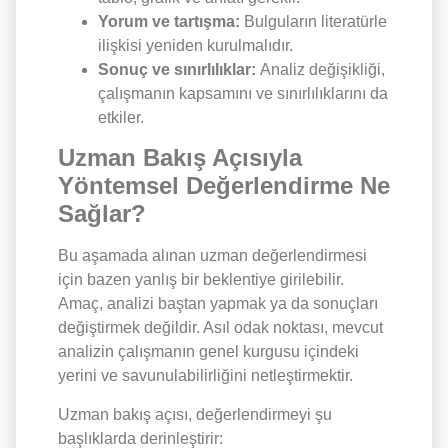
Yorum ve tartışma:
Bulguların literatürle
ilişkisi yeniden kurulmalıdır.
Sonuç ve sınırlılıklar:
Analiz değişikliği,
çalışmanın kapsamını ve sınırlılıklarını da
etkiler.
Uzman Bakış Açısıyla
Yöntemsel Değerlendirme Ne
Sağlar?
Bu aşamada alınan uzman değerlendirmesi
için bazen yanlış bir beklentiye girilebilir.
Amaç, analizi baştan yapmak ya da sonuçları
değiştirmek değildir. Asıl odak noktası, mevcut
analizin çalışmanın genel kurgusu içindeki
yerini ve savunulabilirliğini netleştirmektir.
Uzman bakış açısı, değerlendirmeyi şu
başlıklarda derinleştirir: