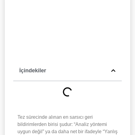
İçindekiler
Tez sürecinde alınan en sarsıcı geri
bildirimlerden birisi şudur: “Analiz yöntemi
uygun değil” ya da daha net bir ifadeyle “Yanlış