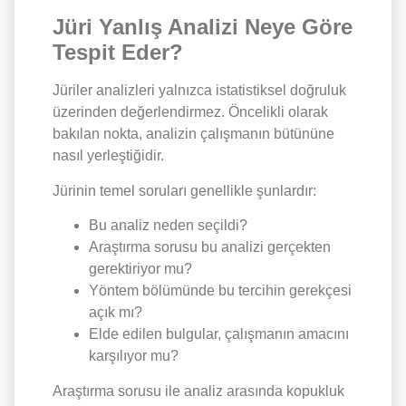
Jüri Yanlış Analizi Neye Göre
Tespit Eder?
Jüriler analizleri yalnızca istatistiksel doğruluk
üzerinden değerlendirmez. Öncelikli olarak
bakılan nokta, analizin çalışmanın bütününe
nasıl yerleştiğidir.
Jürinin temel soruları genellikle şunlardır:
Bu analiz neden seçildi?
Araştırma sorusu bu analizi gerçekten
gerektiriyor mu?
Yöntem bölümünde bu tercihin gerekçesi
açık mı?
Elde edilen bulgular, çalışmanın amacını
karşılıyor mu?
Araştırma sorusu ile analiz arasında kopukluk