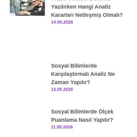
Yazılırken Hangi Analiz
Kararları Netleşmiş Olmalı?
14.05.2026
Sosyal Bilimlerde
Karşılaştırmalı Analiz Ne
Zaman Yapılır?
12.05.2026
Sosyal Bilimlerde Ölçek
Puanlama Nasıl Yapılır?
11.05.2026