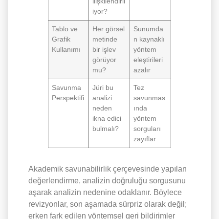
ilişkilendiril
iyor?
Tablo ve
Her görsel
Sunumda
Grafik
metinde
n kaynaklı
Kullanımı
bir işlev
yöntem
görüyor
eleştirileri
mu?
azalır
Savunma
Jüri bu
Tez
Perspektifi
analizi
savunmas
neden
ında
ikna edici
yöntem
bulmalı?
sorguları
zayıflar
Akademik savunabilirlik çerçevesinde yapılan
değerlendirme, analizin doğruluğu sorgusunu
aşarak analizin nedenine odaklanır. Böylece
revizyonlar, son aşamada sürpriz olarak değil;
erken fark edilen yöntemsel geri bildirimler