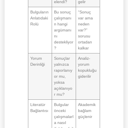
elendi?
gelir
Bulguların
Bu sonuç
“Sonuç
Anlatıdaki
çalışmanı
var ama
Rolü
n hangi
neden
argümanı
var?”
nı
sorusu
destekliyor
ortadan
?
kalkar
Yorum
Sonuçlar
Analiz-
Derinliği
yalnızca
yorum
raporlanıy
kopukluğu
or mu,
giderilir
yoksa
açıklanıyo
r mu?
Literatür
Bulgular
Akademik
Bağlantısı
önceki
bağlam
çalışmalarl
güçlenir
a nasıl