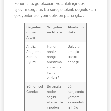
konumunu, gerekçesini ve anlatı içindeki
işlevini sorgular. Bu süreçte teknik doğruluktan
çok yöntemsel yerindelik ön plana çıkar.
Değerlen
Sorgulan
Akademik
dirme
an Nokta
Katkı
Alanı
Analiz-
Hangi
Bulguların
Araştırma
analiz,
amaçla
Sorusu
hangi
ilişkisi
Uyumu
araştırma
netleşir
sorusuna
yanıt
veriyor?
Yöntemsel
Bu analiz
Jüri
Gerekçe
neden
karşısında
seçildi,
yöntem
alternatifle
savunulabi
r neden
lir hâle