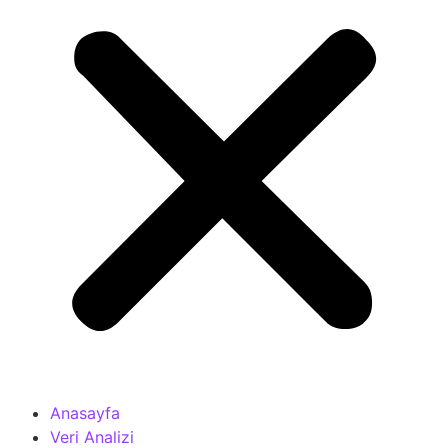
Anasayfa
Veri Analizi