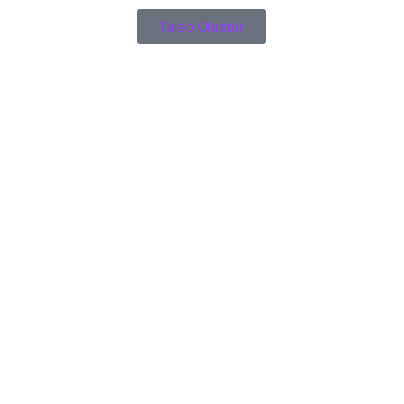
Talep Oluştur