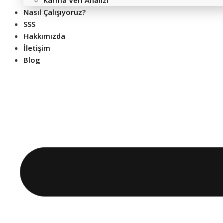
Nasıl Çalışıyoruz?
SSS
Hakkımızda
İletişim
Blog